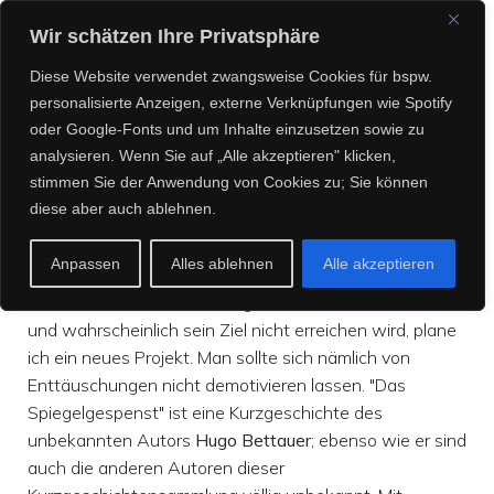
CREEPY CREATURES
Wir schätzen Ihre Privatsphäre
MEDIA
Diese Website verwendet zwangsweise Cookies für bspw.
personalisierte Anzeigen, externe Verknüpfungen wie Spotify
oder Google-Fonts und um Inhalte einzusetzen sowie zu
analysieren. Wenn Sie auf „Alle akzeptieren" klicken,
„Gruselgeschichten aus
stimmen Sie der Anwendung von Cookies zu; Sie können
diese aber auch ablehnen.
anderen Zeiten“
Anpassen
Alles ablehnen
Alle akzeptieren
Während das Crowdfunding zu "Poe & Co" noch läuft
und wahrscheinlich sein Ziel nicht erreichen wird, plane
ich ein neues Projekt. Man sollte sich nämlich von
Enttäuschungen nicht demotivieren lassen. "Das
Spiegelgespenst" ist eine Kurzgeschichte des
unbekannten Autors
Hugo Bettauer
; ebenso wie er sind
auch die anderen Autoren dieser