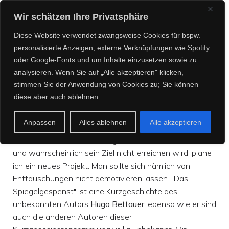
CREEPY CREATURES
Wir schätzen Ihre Privatsphäre
MEDIA
Diese Website verwendet zwangsweise Cookies für bspw.
personalisierte Anzeigen, externe Verknüpfungen wie Spotify
oder Google-Fonts und um Inhalte einzusetzen sowie zu
analysieren. Wenn Sie auf „Alle akzeptieren" klicken,
„Inspektor Mouse und die
stimmen Sie der Anwendung von Cookies zu; Sie können
diese aber auch ablehnen.
Baldrianhöhle“ online!
Anpassen
Alles ablehnen
Alle akzeptieren
Während das Crowdfunding zu "Poe & Co" noch läuft
und wahrscheinlich sein Ziel nicht erreichen wird, plane
ich ein neues Projekt. Man sollte sich nämlich von
Enttäuschungen nicht demotivieren lassen. "Das
Spiegelgespenst" ist eine Kurzgeschichte des
unbekannten Autors
Hugo Bettauer
; ebenso wie er sind
auch die anderen Autoren dieser