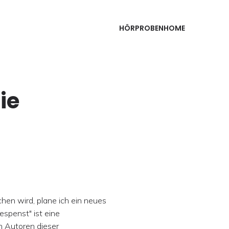
HÖRPROBEN
HOME
ie
hen wird, plane ich ein neues
espenst" ist eine
n Autoren dieser