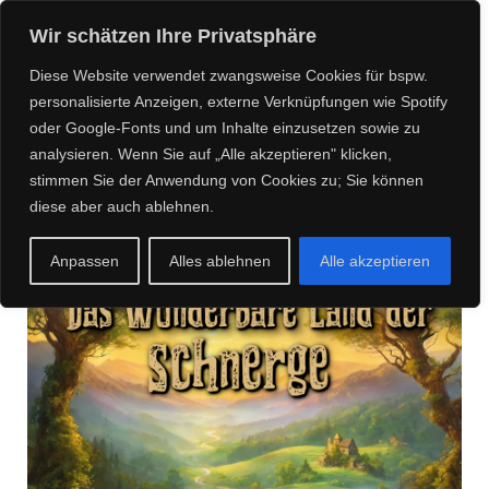
CREEPY CREATURES
Wir schätzen Ihre Privatsphäre
MEDIA
Diese Website verwendet zwangsweise Cookies für bspw.
personalisierte Anzeigen, externe Verknüpfungen wie Spotify
oder Google-Fonts und um Inhalte einzusetzen sowie zu
analysieren. Wenn Sie auf „Alle akzeptieren" klicken,
Posts about Wyke-Smith
stimmen Sie der Anwendung von Cookies zu; Sie können
diese aber auch ablehnen.
Anpassen
Alles ablehnen
Alle akzeptieren