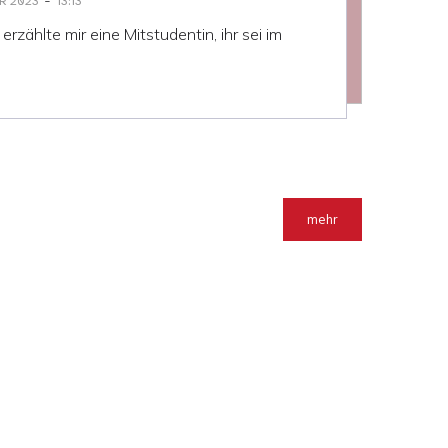
-
R 2023
13:13
zählte mir eine Mitstudentin, ihr sei im
mehr