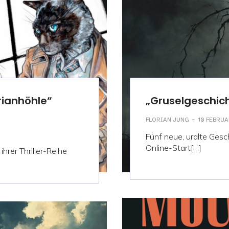
rianhöhle“
„Gruselgeschic
-
FLORIAN JUNG
10 FEBRUA
Fünf neue, uralte Ge
Online-Start[…]
hrer Thriller-Reihe