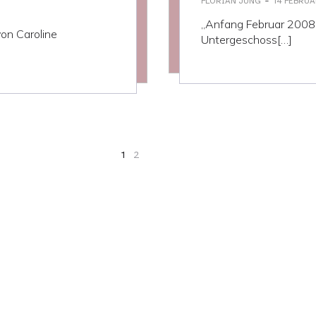
-
FLORIAN JUNG
14 FEBRUA
„Anfang Februar 2008 er
von Caroline
Untergeschoss[…]
1
2