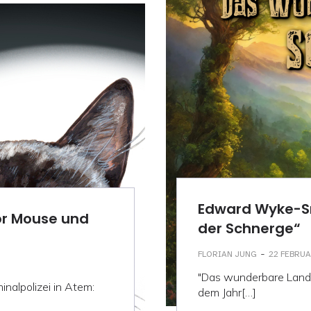
Edward Wyke-S
or Mouse und
der Schnerge“
-
FLORIAN JUNG
22 FEBRU
"Das wunderbare Land 
minalpolizei in Atem:
dem Jahr[…]