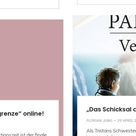
„Das Schicksal 
renze“ online!
-
FLORIAN JUNG
29 APRIL 
Als Tristans Schwester 
ionszeit ist der finale