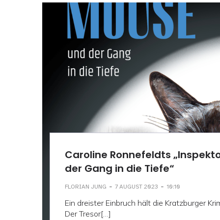
Caroline Ronnefeldts „Inspekt
der Gang in die Tiefe“
-
-
FLORIAN JUNG
7 AUGUST 2023
10:10
Ein dreister Einbruch hält die Kratzburger Kri
Der Tresor[…]