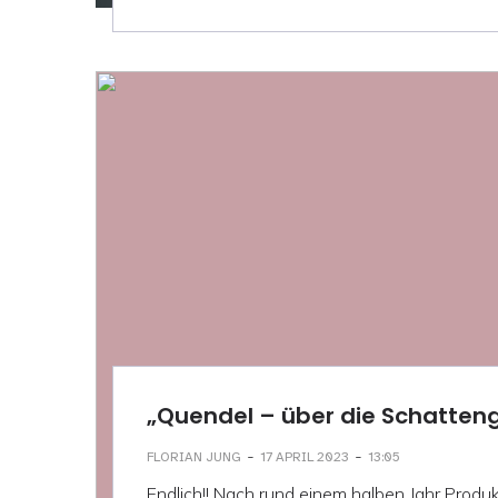
„Quendel – über die Schatteng
-
-
FLORIAN JUNG
17 APRIL 2023
13:05
Endlich!! Nach rund einem halben Jahr Produkt