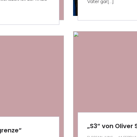
Vater gar[…]
„S3“ von Oliver 
grenze“