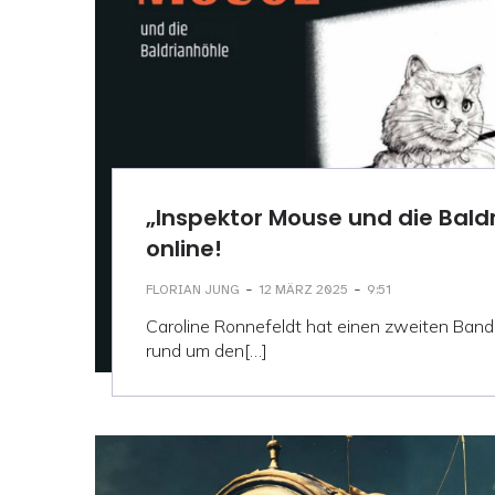
„Inspektor Mouse und die Bald
online!
-
-
FLORIAN JUNG
12 MÄRZ 2025
9:51
Caroline Ronnefeldt hat einen zweiten Band i
rund um den[…]