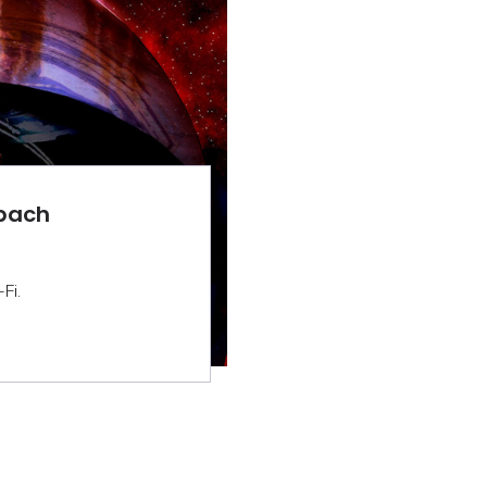
sbach
Fi.