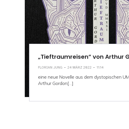
„Tieftraumreisen“ von Arthur 
-
-
FLORIAN JUNG
24 MÄRZ 2022
11:14
eine neue Novelle aus dem dystopischen U
Arthur Gordon[…]