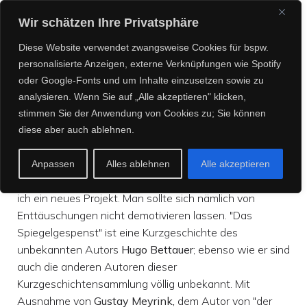
CREEPY CREATURES
Wir schätzen Ihre Privatsphäre
MEDIA
Diese Website verwendet zwangsweise Cookies für bspw.
personalisierte Anzeigen, externe Verknüpfungen wie Spotify
oder Google-Fonts und um Inhalte einzusetzen sowie zu
analysieren. Wenn Sie auf „Alle akzeptieren" klicken,
„Wasser“ (Horror)
stimmen Sie der Anwendung von Cookies zu; Sie können
diese aber auch ablehnen.
Während das Crowdfunding zu "Poe & Co" noch läuft
Anpassen
Alles ablehnen
Alle akzeptieren
und wahrscheinlich sein Ziel nicht erreichen wird, plane
ich ein neues Projekt. Man sollte sich nämlich von
Enttäuschungen nicht demotivieren lassen. "Das
Spiegelgespenst" ist eine Kurzgeschichte des
unbekannten Autors
Hugo Bettauer
; ebenso wie er sind
auch die anderen Autoren dieser
Kurzgeschichtensammlung völlig unbekannt. Mit
Ausnahme von
Gustay Meyrink,
dem Autor von "der